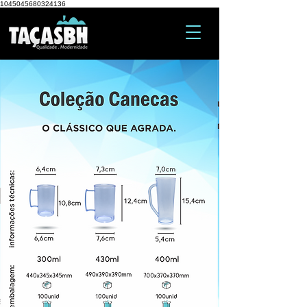
1045045680324136