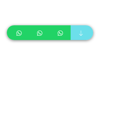
Caneca Long Drink
Copo Brasileirinho
Copo Eco
Copo Long Drink
Copo Shot
Copo Twister
Copo Whisky
Coqueteleira
Eco Label
Squeeze
Taça Espumante
Taça Gin
Taça Vinho
Tulipa
CENTRAL DE
ATENDIMENTO
Informações e orçamentos